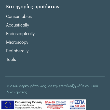
Κατηγορίες προϊόντων
Consumables
Acoustically
Endoscopically
Microscopy
Peripherally
Tools
© 2024 Μερκουρόπουλος. Με την επιφύλαξη κάθε νόμιμου
δικαιώματος.
δημιουργία & φιλοξενία ιστοσελίδας by
manbiz