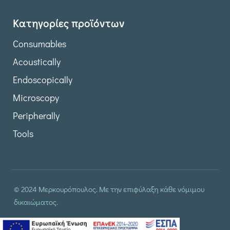
Κατηγορίες προϊόντων
Consumables
Acoustically
Endoscopically
Microscopy
Peripherally
Tools
© 2024 Μερκουρόπουλος. Με την επιφύλαξη κάθε νόμιμου
δικαιώματος.
δημιουργία & φιλοξενία ιστοσελίδας by
manbiz