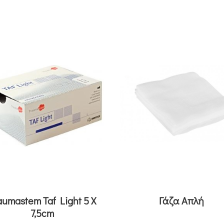
aumastem Taf Light 5 X
Γάζα Απλή
7,5cm