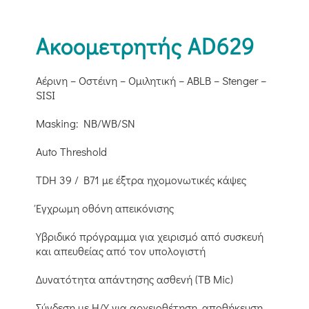
Ακοομετρητής AD629
Αέρινη – Οστέινη – Ομιλητική – ABLB – Stenger –
SISI
Masking: NB/WB/SN
Auto Threshold
TDH 39 / B71 με έξτρα ηχομονωτικές κάψες
Έγχρωμη οθόνη απεικόνισης
Υβριδικό πρόγραμμα για χειρισμό από συσκευή
και απευθείας από τον υπολογιστή
Δυνατότητα απάντησης ασθενή (ΤΒ Mic)
Σύνδεση με Η/Υ για αρχειοθέτηση, αποθήκευση,