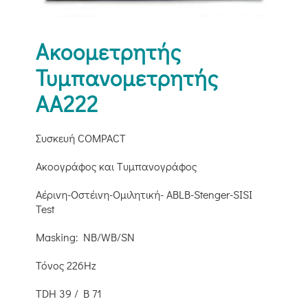
Ακοομετρητής
Τυμπανομετρητής
ΑΑ222
Συσκευή COMPACT
Ακοογράφος και Tυμπανογράφος
Αέρινη-Οστέινη-Ομιλητική- ABLB-Stenger-SISI
Test
Masking: NB/WB/SN
Τόνος 226Hz
TDH 39 / B 71